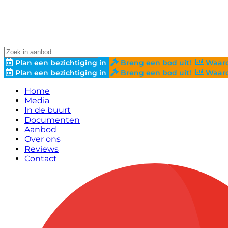
Plan een bezichtiging in
Breng een bod uit!
Waard
Plan een bezichtiging in
Breng een bod uit!
Waard
Home
Media
In de buurt
Documenten
Aanbod
Over ons
Reviews
Contact